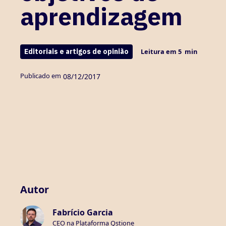
aprendizagem
Editoriais e artigos de opinião
Leitura em
5
min
Publicado em
08
/
12/2017
Autor
Fabrício Garcia
CEO na Plataforma Qstione